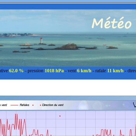
ative
62.0 %
- pression
1018 hPa
- vent
6 km/h
- rafale
11 km/h
- dire