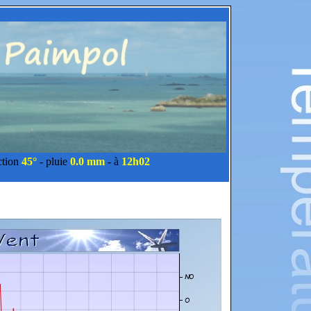
ction
45°
- pluie
0.0 mm
- à
12h02