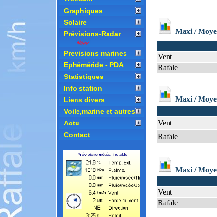
Graphiques
Solaire
Prévisions-Radar
Previsions marines
Ephéméride - PDA
Statistiques
Info station
Liens divers
Voile,marine et autres
Actu
Contact