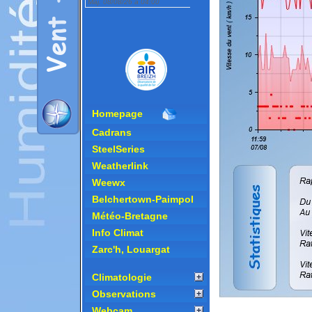
Homepage
Cadrans
SteelSeries
Weatherlink
Weewx
Belchertown-Paimpol
Météo-Bretagne
Info Climat
Zarc'h, Louargat
Climatologie
Observations
Webcam