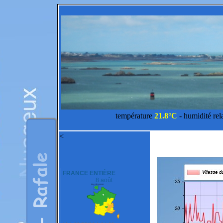
température
21.8°C
- humidité rel
<