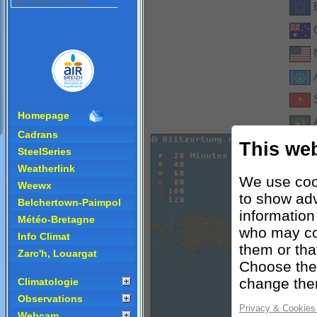
Homepage
Cadrans
SteelSeries
Weatherlink
Weewx
Belchertown-Paimpol
Météo-Bretagne
Info Climat
Zarc'h, Louargat
Climatologie
Observations
Webcam