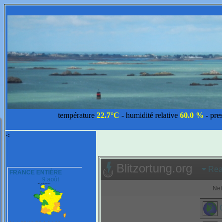
température
22.7°C
- humidité relative
60.0 %
- pre
<