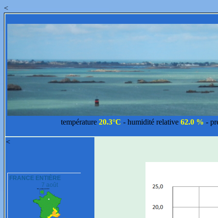
<
température
20.3°C
- humidité relative
62.0 %
- p
<