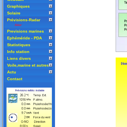
Graphiques
Solaire
Prévisions-Radar
Previsions marines
Ephéméride - PDA
Statistiques
Info station
Liens divers
Voile,marine et autres
Actu
Contact