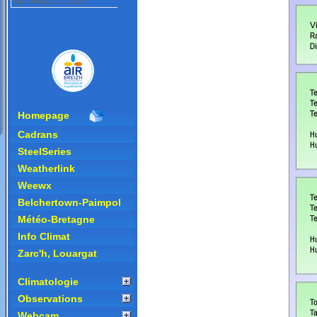
Homepage
Cadrans
SteelSeries
Weatherlink
Weewx
Belchertown-Paimpol
Météo-Bretagne
Info Climat
Zarc'h, Louargat
Climatologie
Observations
Webcam