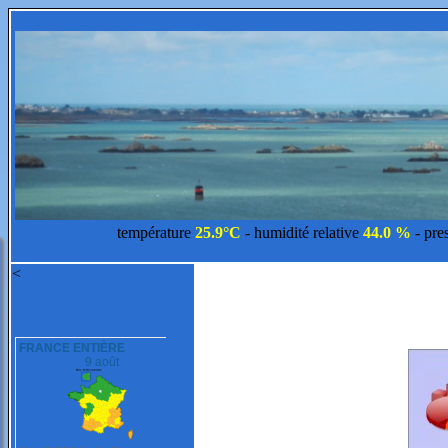
température
25.9°C
- humidité relative
44.0 %
- pre
<