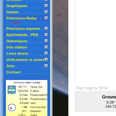
Graphiques
Solaire
Prévisions-Radar
Previsions marines
Ephéméride - PDA
Statistiques
Info station
Liens divers
Voile,marine et autres
Actu
Contact