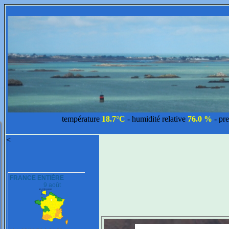
température
18.7°C
- humidité relative
76.0 %
- pr
<