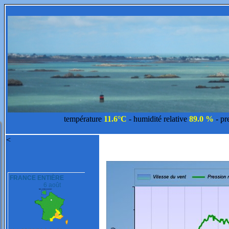
température
11.6°C
- humidité relative
89.0 %
- pr
<