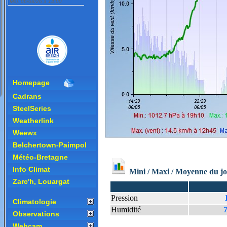
Homepage
Cadrans
SteelSeries
Weatherlink
Weewx
Belchertown-Paimpol
Météo-Bretagne
Info Climat
Zarc'h, Louargat
Climatologie
Observations
Webcam