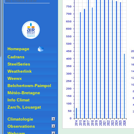
Homepage
Cadrans
SteelSeries
Weatherlink
Weewx
Belchertown-Paimpol
Météo-Bretagne
Info Climat
Zarc'h, Louargat
Climatologie
Observations
Webcam