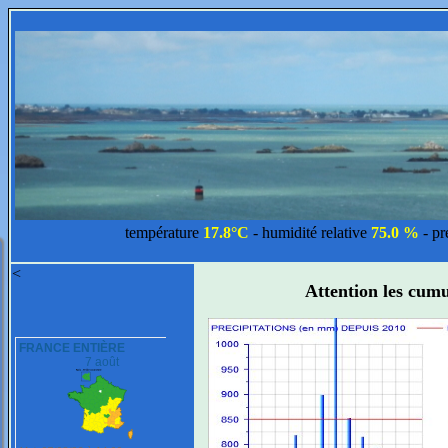
température
17.8°C
- humidité relative
75.0 %
- p
<
Attention les cum